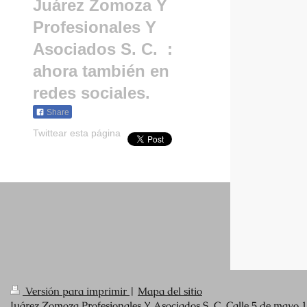
Juárez Zomoza Y
Profesionales Y
Asociados S. C.
:
ahora también en
redes sociales.
Share
Twittear esta página
Versión para imprimir
|
Mapa del sitio
Juárez Zomoza Profesionales Y Asociados S. C. Calle 5 de mayo 1